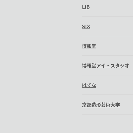
LiB
SIX
博報堂
博報堂アイ・スタジオ
はてな
京都造形芸術大学